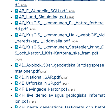
df
4B_E_Wendelin_SGU.pdf
4B_Lund_Simulering.pdf
4C_KrisGIS_i_kommunen_Bli_battre_forbere
dd.pdf
4C_KrisGIS_i_kommunen_Hajk_webbGIS_vid
_beredskap_i_Uddevalla.pdf
4C_KrisGIS_i_kommunen_Strategier_kring_GI
S_och_kartor_i_Kris-Kartorna_ska_fram.pdf
4D_Axplock_50ar_geodetiskaKartdagsprese
ntationer.pdf
4D_National_SAR.pdf
4E_Utforska_NGP.pdf
4F_Bevingade_kartor.pdf
4H_live_demo_av_sgus_geologiska_informat
ion.pdf
4H_nasta_generations_fastighets_och_befol