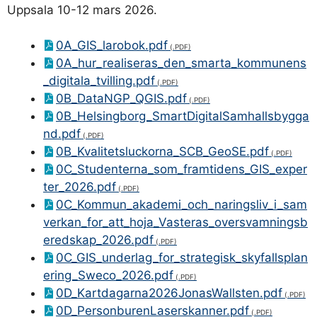
Uppsala 10-12 mars 2026.
0A_GIS_larobok.pdf
0A_hur_realiseras_den_smarta_kommunens
_digitala_tvilling.pdf
0B_DataNGP_QGIS.pdf
0B_Helsingborg_SmartDigitalSamhallsbygga
nd.pdf
0B_Kvalitetsluckorna_SCB_GeoSE.pdf
0C_Studenterna_som_framtidens_GIS_exper
ter_2026.pdf
0C_Kommun_akademi_och_naringsliv_i_sam
verkan_for_att_hoja_Vasteras_oversvamningsb
eredskap_2026.pdf
0C_GIS_underlag_for_strategisk_skyfallsplan
ering_Sweco_2026.pdf
0D_Kartdagarna2026JonasWallsten.pdf
0D_PersonburenLaserskanner.pdf