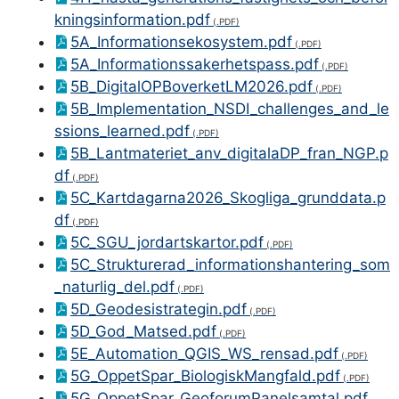
kningsinformation.pdf
5A_Informationsekosystem.pdf
5A_Informationssakerhetspass.pdf
5B_DigitalOPBoverketLM2026.pdf
5B_Implementation_NSDI_challenges_and_le
ssions_learned.pdf
5B_Lantmateriet_anv_digitalaDP_fran_NGP.p
df
5C_Kartdagarna2026_Skogliga_grunddata.p
df
5C_SGU_jordartskartor.pdf
5C_Strukturerad_informationshantering_som
_naturlig_del.pdf
5D_Geodesistrategin.pdf
5D_God_Matsed.pdf
5E_Automation_QGIS_WS_rensad.pdf
5G_OppetSpar_BiologiskMangfald.pdf
5G_OppetSpar_GeoforumPanelsamtal.pdf