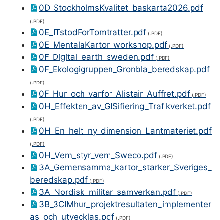
0D_StockholmsKvalitet_baskarta2026.pdf
0E_ITstodForTomtratter.pdf
0E_MentalaKartor_workshop.pdf
0F_Digital_earth_sweden.pdf
0F_Ekologigruppen_Gronbla_beredskap.pdf
0F_Hur_och_varfor_Alistair_Auffret.pdf
0H_Effekten_av_GISifiering_Trafikverket.pdf
0H_En_helt_ny_dimension_Lantmateriet.pdf
0H_Vem_styr_vem_Sweco.pdf
3A_Gemensamma_kartor_starker_Sveriges_
beredskap.pdf
3A_Nordisk_militar_samverkan.pdf
3B_3CIMhur_projektresultaten_implementer
as_och_utvecklas.pdf