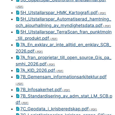
5H_Utstallarspar_HMK_Kartografi.pdf
5H_Utstallarspar_Automatiserad_hamtning_
och_ajourhallning_av_myndighetsdata.pdf
5H_Utstallarspar_TerraScan_fran_punktmoln
_till_produkt.pdf
7A_En_exklav_ar_inte_alltid_en_enklav_SCB_
2026.pdf
7A_fran_proprietar_till_open_source_Gis_pa_
smhi_2026.pdf
7A_KID_2026.pdf
7B_Gemensam_informationsarkitektur.pdf
7B_Infosakerhet.pdf
7B_Standardisering_av_adm_stat_LM_SCB.p
df
7C_Geodata_i_krisberedskap.pdf