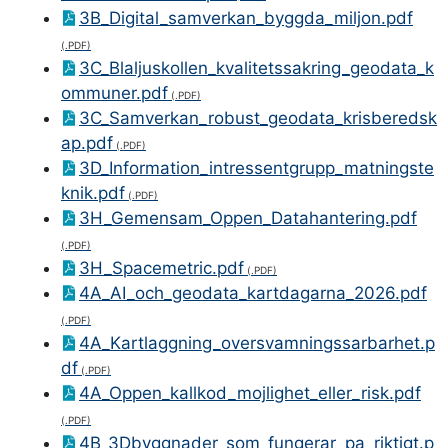
3B_Digital_samverkan_byggda_miljon.pdf
3C_Blaljuskollen_kvalitetssakring_geodata_k
ommuner.pdf
3C_Samverkan_robust_geodata_krisberedsk
ap.pdf
3D_Information_intressentgrupp_matningste
knik.pdf
3H_Gemensam_Oppen_Datahantering.pdf
3H_Spacemetric.pdf
4A_AI_och_geodata_kartdagarna_2026.pdf
4A_Kartlaggning_oversvamningssarbarhet.p
df
4A_Oppen_kallkod_mojlighet_eller_risk.pdf
4B_3Dbyggnader_som_fungerar_pa_riktigt.p