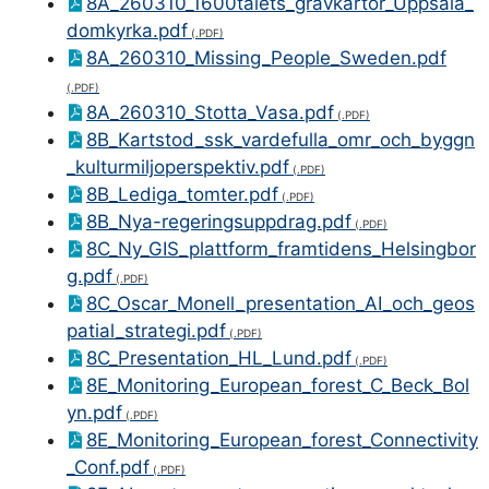
8A_260310_1600talets_gravkartor_Uppsala_
domkyrka.pdf
8A_260310_Missing_People_Sweden.pdf
8A_260310_Stotta_Vasa.pdf
8B_Kartstod_ssk_vardefulla_omr_och_byggn
_kulturmiljoperspektiv.pdf
8B_Lediga_tomter.pdf
8B_Nya-regeringsuppdrag.pdf
8C_Ny_GIS_plattform_framtidens_Helsingbor
g.pdf
8C_Oscar_Monell_presentation_AI_och_geos
patial_strategi.pdf
8C_Presentation_HL_Lund.pdf
8E_Monitoring_European_forest_C_Beck_Bol
yn.pdf
8E_Monitoring_European_forest_Connectivity
_Conf.pdf