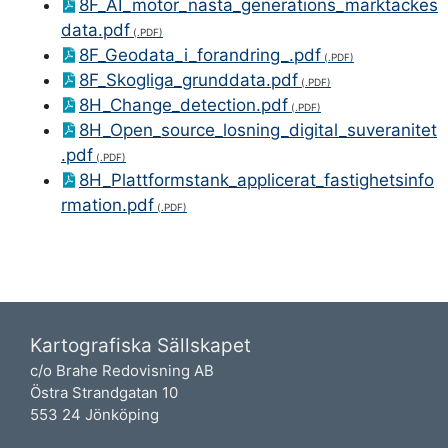
8F_AI_motor_nasta_generations_marktackes
data.pdf
8F_Geodata_i_forandring_.pdf
8F_Skogliga_grunddata.pdf
8H_Change_detection.pdf
8H_Open_source_losning_digital_suveranitet
.pdf
8H_Plattformstank_applicerat_fastighetsinfo
rmation.pdf
Kartografiska Sällskapet
c/o Brahe Redovisning AB
Östra Strandgatan 10
553 24 Jönköping