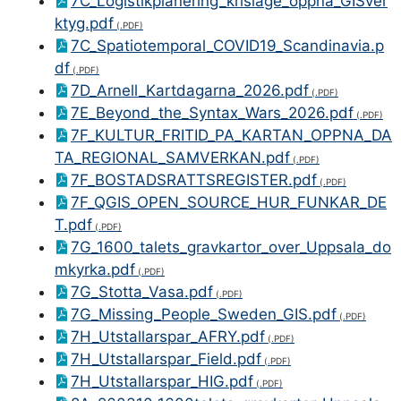
7C_Logistikplanering_krislage_oppna_GISver
ktyg.pdf
7C_Spatiotemporal_COVID19_Scandinavia.p
df
7D_Arnell_Kartdagarna_2026.pdf
7E_Beyond_the_Syntax_Wars_2026.pdf
7F_KULTUR_FRITID_PA_KARTAN_OPPNA_DA
TA_REGIONAL_SAMVERKAN.pdf
7F_BOSTADSRATTSREGISTER.pdf
7F_QGIS_OPEN_SOURCE_HUR_FUNKAR_DE
T.pdf
7G_1600_talets_gravkartor_over_Uppsala_do
mkyrka.pdf
7G_Stotta_Vasa.pdf
7G_Missing_People_Sweden_GIS.pdf
7H_Utstallarspar_AFRY.pdf
7H_Utstallarspar_Field.pdf
7H_Utstallarspar_HIG.pdf